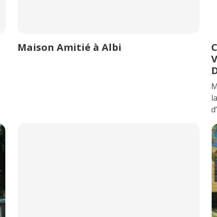
Maison Amitié à Albi
C
V
D
M
l
d